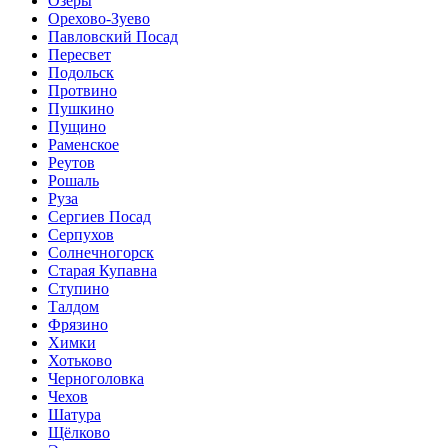
Озёры
Орехово-Зуево
Павловский Посад
Пересвет
Подольск
Протвино
Пушкино
Пущино
Раменское
Реутов
Рошаль
Руза
Сергиев Посад
Серпухов
Солнечногорск
Старая Купавна
Ступино
Талдом
Фрязино
Химки
Хотьково
Черноголовка
Чехов
Шатура
Щёлково