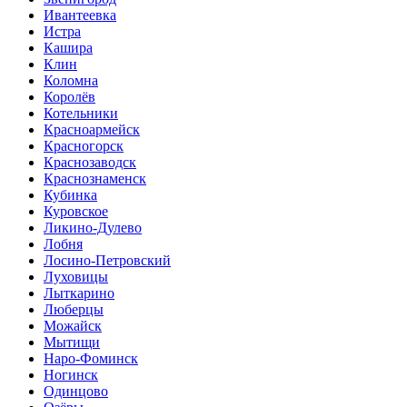
Ивантеевка
Истра
Кашира
Клин
Коломна
Королёв
Котельники
Красноармейск
Красногорск
Краснозаводск
Краснознаменск
Кубинка
Куровское
Ликино-Дулево
Лобня
Лосино-Петровский
Луховицы
Лыткарино
Люберцы
Можайск
Мытищи
Наро-Фоминск
Ногинск
Одинцово