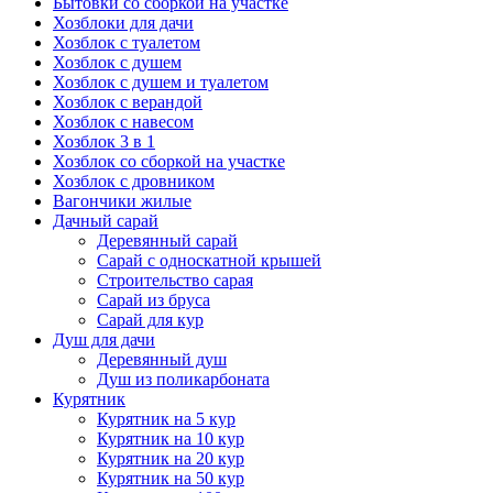
Бытовки со сборкой на участке
Хозблоки для дачи
Хозблок с туалетом
Хозблок с душем
Хозблок с душем и туалетом
Хозблок с верандой
Хозблок с навесом
Хозблок 3 в 1
Хозблок со сборкой на участке
Хозблок с дровником
Вагончики жилые
Дачный сарай
Деревянный сарай
Cарай с односкатной крышей
Строительство сарая
Сарай из бруса
Сарай для кур
Душ для дачи
Деревянный душ
Душ из поликарбоната
Курятник
Курятник на 5 кур
Курятник на 10 кур
Курятник на 20 кур
Курятник на 50 кур