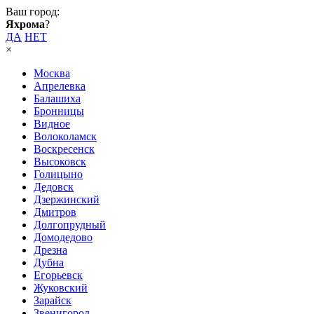
Ваш город:
Яхрома
?
ДА
НЕТ
×
Москва
Апрелевка
Балашиха
Бронницы
Видное
Волоколамск
Воскресенск
Высоковск
Голицыно
Дедовск
Дзержинский
Дмитров
Долгопрудный
Домодедово
Дрезна
Дубна
Егорьевск
Жуковский
Зарайск
Звенигород