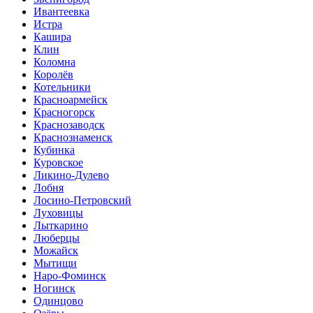
Ивантеевка
Истра
Кашира
Клин
Коломна
Королёв
Котельники
Красноармейск
Красногорск
Краснозаводск
Краснознаменск
Кубинка
Куровское
Ликино-Дулево
Лобня
Лосино-Петровский
Луховицы
Лыткарино
Люберцы
Можайск
Мытищи
Наро-Фоминск
Ногинск
Одинцово