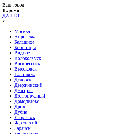
Ваш город:
Яхрома
?
ДА
НЕТ
×
Москва
Апрелевка
Балашиха
Бронницы
Видное
Волоколамск
Воскресенск
Высоковск
Голицыно
Дедовск
Дзержинский
Дмитров
Долгопрудный
Домодедово
Дрезна
Дубна
Егорьевск
Жуковский
Зарайск
Звенигород