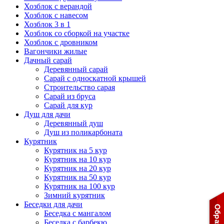
Хозблок с верандой
Хозблок с навесом
Хозблок 3 в 1
Хозблок со сборкой на участке
Хозблок с дровником
Вагончики жилые
Дачный сарай
Деревянный сарай
Cарай с односкатной крышей
Строительство сарая
Сарай из бруса
Сарай для кур
Душ для дачи
Деревянный душ
Душ из поликарбоната
Курятник
Курятник на 5 кур
Курятник на 10 кур
Курятник на 20 кур
Курятник на 50 кур
Курятник на 100 кур
Зимний курятник
Беседки для дачи
Беседка с мангалом
Беседка с барбекю