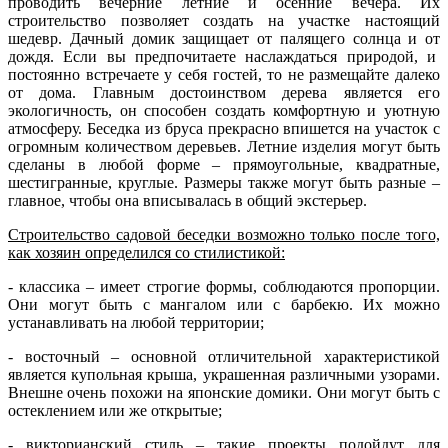
проводить вечерние летние и осенние вечера. Их
строительство позволяет создать на участке настоящий
шедевр. Дачный домик защищает от палящего солнца и от
дождя. Если вы предпочитаете наслаждаться природой, и
постоянно встречаете у себя гостей, то не размещайте далеко
от дома.
Главным достоинством дерева является его
экологичность, он способен создать комфортную и уютную
атмосферу. Беседка из бруса прекрасно впишется на участок с
огромным количеством деревьев. Летние изделия могут быть
сделаны в любой форме – прямоугольные, квадратные,
шестигранные, круглые. Размеры также могут быть разные –
главное, чтобы она вписывалась в общий экстерьер.
Строительство садовой беседки возможно только после того,
как хозяин определился со стилистикой:
- классика – имеет строгие формы, соблюдаются пропорции.
Они могут быть с мангалом или с барбекю. Их можно
устанавливать на любой территории;
- восточный – основной отличительной характеристикой
является купольная крыша, украшенная различными узорами.
Внешне очень похожи на японские домики. Они могут быть с
остеклением или же открытые;
- викторианский стиль – такие проекты подойдут для