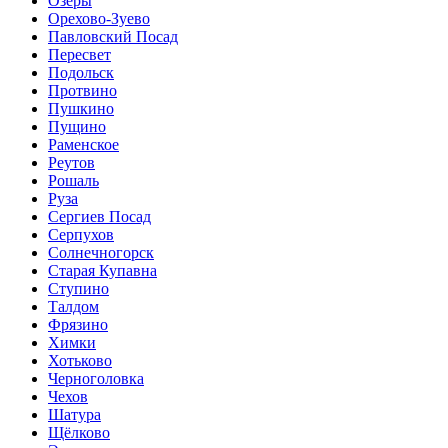
Озёры
Орехово-Зуево
Павловский Посад
Пересвет
Подольск
Протвино
Пушкино
Пущино
Раменское
Реутов
Рошаль
Руза
Сергиев Посад
Серпухов
Солнечногорск
Старая Купавна
Ступино
Талдом
Фрязино
Химки
Хотьково
Черноголовка
Чехов
Шатура
Щёлково