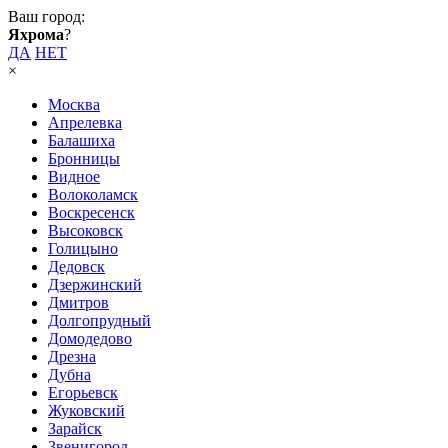
Ваш город:
Яхрома
?
ДА
НЕТ
×
Москва
Апрелевка
Балашиха
Бронницы
Видное
Волоколамск
Воскресенск
Высоковск
Голицыно
Дедовск
Дзержинский
Дмитров
Долгопрудный
Домодедово
Дрезна
Дубна
Егорьевск
Жуковский
Зарайск
Звенигород