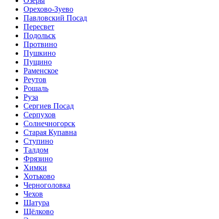
Озёры
Орехово-Зуево
Павловский Посад
Пересвет
Подольск
Протвино
Пушкино
Пущино
Раменское
Реутов
Рошаль
Руза
Сергиев Посад
Серпухов
Солнечногорск
Старая Купавна
Ступино
Талдом
Фрязино
Химки
Хотьково
Черноголовка
Чехов
Шатура
Щёлково