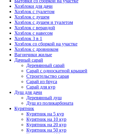
Бытовки со сборкой на участке
Хозблоки для дачи
Хозблок с туалетом
Хозблок с душем
Хозблок с душем и туалетом
Хозблок с верандой
Хозблок с навесом
Хозблок 3 в 1
Хозблок со сборкой на участке
Хозблок с дровником
Вагончики жилые
Дачный сарай
Деревянный сарай
Cарай с односкатной крышей
Строительство сарая
Сарай из бруса
Сарай для кур
Душ для дачи
Деревянный душ
Душ из поликарбоната
Курятник
Курятник на 5 кур
Курятник на 10 кур
Курятник на 20 кур
Курятник на 50 кур