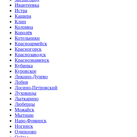
Ивантеевка
Истра
Кашира
Клин
Коломна
Королёв
Котельники
Красноармейск
Красногорск
Краснозаводск
Краснознаменск
Кубинка
Куровское
Ликино-Дулево
Лобня
Лосино-Петровский
Луховицы
Лыткарино
Люберцы
Можайск
Мытищи
Наро-Фоминск
Ногинск
Одинцово