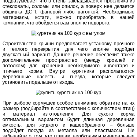
подразумевает, что в стены закладывается прослойка из
стекловаты, соломы или опилок, а поверх нее делается
обшивка ДСП, фанерой либо вагонкой. Необходимые
материалы, кстати, можно приобретать
в нашей
компании
,
что обойдется вам вполне
недорого
.
Строительство
крыши предполагает установку прочного
и теплого перекрытия, для чего вполне подойдет
двускатный вариант. Данное решение обеспечит также
дополнительное пространство (между кровлей и
потолком) для хранения необходимого инвентаря и
птичьего корма.
Внутри курятника располагаются
деревянные насесты и гнезда, которые следует
установить подальше от входа.
При выборе кормушек особое внимание обратите на их
размер (подбирайте в соответствии с количеством птиц)
и материал изготовления. Для сухого корма
оптимальным вариантом будет длинная деревянная
емкость, для жидкого и кашеобразного – больше
подойдет посуда из металла или пластмассы. Не
забывайте о том, что птицам необходимы минеральные