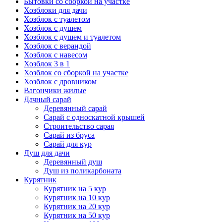
Бытовки со сборкой на участке
Хозблоки для дачи
Хозблок с туалетом
Хозблок с душем
Хозблок с душем и туалетом
Хозблок с верандой
Хозблок с навесом
Хозблок 3 в 1
Хозблок со сборкой на участке
Хозблок с дровником
Вагончики жилые
Дачный сарай
Деревянный сарай
Cарай с односкатной крышей
Строительство сарая
Сарай из бруса
Сарай для кур
Душ для дачи
Деревянный душ
Душ из поликарбоната
Курятник
Курятник на 5 кур
Курятник на 10 кур
Курятник на 20 кур
Курятник на 50 кур