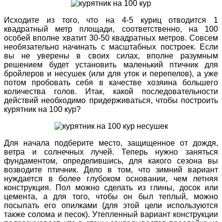
Исходите из того, что на 4-5 куриц отводится 1
квадратный метр площади, соответственно, на 100
особей вполне хватит 30-50 квадратных метров. Совсем
необязательно начинать с масштабных построек. Если
вы не уверены в своих силах, вполне разумным
решением будет установить
маленький
птичник
для
бройлеров
и
несушек
(или для уток и
перепелов
), а уже
потом пробовать себя в качестве хозяина большего
количества голов.
Итак, какой последовательнос
ти
действий необходимо придерживаться, чтобы
построить
курятник на 100 кур
?
Для начала подберите место, защищенное от дождя,
ветра и солнечных лучей. Теперь нужно заняться
фундаментом, определившись, для какого сезона вы
возводите птичник. Дело в том, что
зимний
вариант
нуждается в более глубоком основании, чем летняя
конструкция.
Пол можно сделать из глины, досок или
цемента, а для того, чтобы он был
теплый
, можно
посыпать его опилками (для этой цели используются
также солома и песок).
Утепленный
вариант конструкции