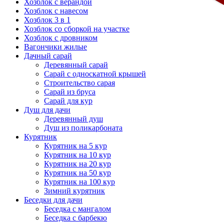
Хозблок с верандой
Хозблок с навесом
Хозблок 3 в 1
Хозблок со сборкой на участке
Хозблок с дровником
Вагончики жилые
Дачный сарай
Деревянный сарай
Cарай с односкатной крышей
Строительство сарая
Сарай из бруса
Сарай для кур
Душ для дачи
Деревянный душ
Душ из поликарбоната
Курятник
Курятник на 5 кур
Курятник на 10 кур
Курятник на 20 кур
Курятник на 50 кур
Курятник на 100 кур
Зимний курятник
Беседки для дачи
Беседка с мангалом
Беседка с барбекю