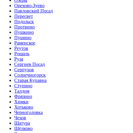
Озёры
Орехово-Зуево
Павловский Посад
Пересвет
Подольск
Протвино
Пушкино
Пущино
Раменское
Реутов
Рошаль
Руза
Сергиев Посад
Серпухов
Солнечногорск
Старая Купавна
Ступино
Талдом
Фрязино
Химки
Хотьково
Черноголовка
Чехов
Шатура
Щёлково