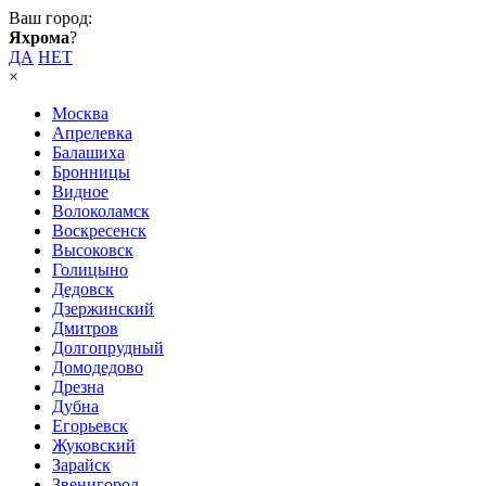
Ваш город:
Яхрома
?
ДА
НЕТ
×
Москва
Апрелевка
Балашиха
Бронницы
Видное
Волоколамск
Воскресенск
Высоковск
Голицыно
Дедовск
Дзержинский
Дмитров
Долгопрудный
Домодедово
Дрезна
Дубна
Егорьевск
Жуковский
Зарайск
Звенигород