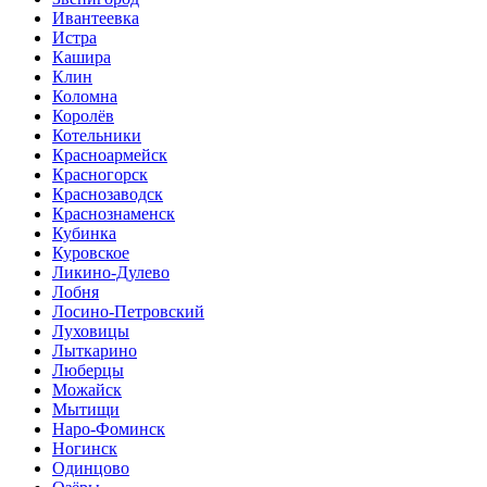
Ивантеевка
Истра
Кашира
Клин
Коломна
Королёв
Котельники
Красноармейск
Красногорск
Краснозаводск
Краснознаменск
Кубинка
Куровское
Ликино-Дулево
Лобня
Лосино-Петровский
Луховицы
Лыткарино
Люберцы
Можайск
Мытищи
Наро-Фоминск
Ногинск
Одинцово